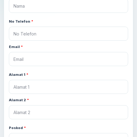
No Telefon
*
Email
*
Senarai Nama Bahagian
Alamat 1
*
Close
Alamat 2
*
Poskod
*