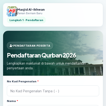
Masjid Al-Ikhwan
(Esc)
Taman Bernam Baru
Langkah 1 · Pendaftaran
PENDAFTARAN PESERTA
Pendaftaran Qurban 2026
Lengkapkan maklumat di bawah untuk mendaftarkan
penyertaan anda.
No Kad Pengenalan
*
Nama
*